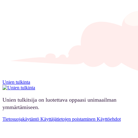
Unien tulkinta
Unien tulkitsija on luotettava oppaasi unimaailman
ymmärtämiseen.
Tietosuojakäytäntö
Käyttäjätietojen poistaminen
Käyttöehdot