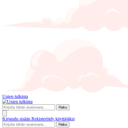
Unien tulkinta
Haku
Kirjaudu sisään
Rekisteröidy käyttäjäksi
Haku