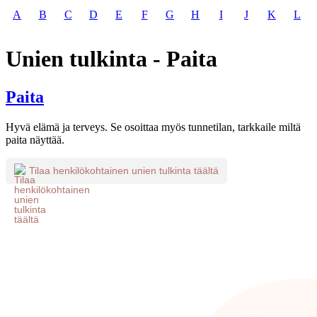
A
B
C
D
E
F
G
H
I
J
K
L
Unien tulkinta - Paita
Paita
Hyvä elämä ja terveys. Se osoittaa myös tunnetilan, tarkkaile miltä
paita näyttää.
Tilaa henkilökohtainen unien tulkinta täältä