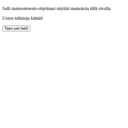
Salli mainostenesto-ohjelmasi näyttää mainoksia tällä sivulla.
Unien tulkitsija kiittää!
Teen sen heti!