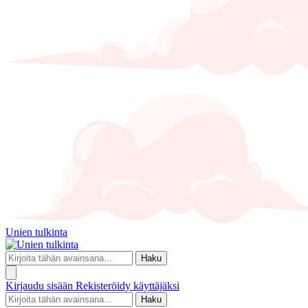
Unien tulkinta
Haku
Kirjaudu sisään
Rekisteröidy käyttäjäksi
Haku