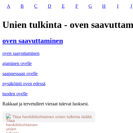
A
B
C
D
E
F
G
H
I
J
Unien tulkinta - oven saavutta
oven saavuttaminen
oven saavuttaminen
ajaminen ovelle
saapuessaan ovelle
pysäköinti oven edessä
tuoden ovelle
Rakkaat ja tervetulleet vieraat tulevat luoksesi.
Tilaa henkilökohtainen unien tulkinta täältä