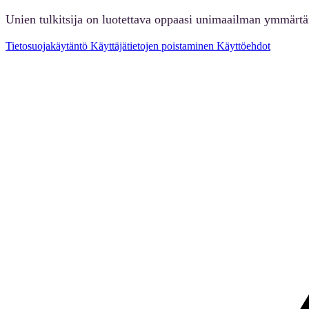
Unien tulkitsija on luotettava oppaasi unimaailman ymmärt
Tietosuojakäytäntö
Käyttäjätietojen poistaminen
Käyttöehdot