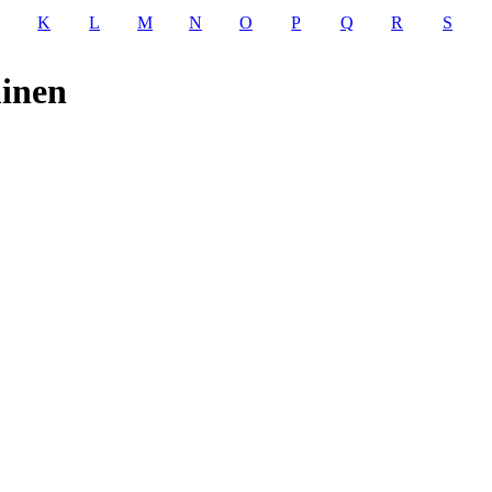
K
L
M
N
O
P
Q
R
S
minen