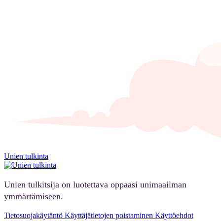
Unien tulkinta
Unien tulkitsija on luotettava oppaasi unimaailman
ymmärtämiseen.
Tietosuojakäytäntö
Käyttäjätietojen poistaminen
Käyttöehdot