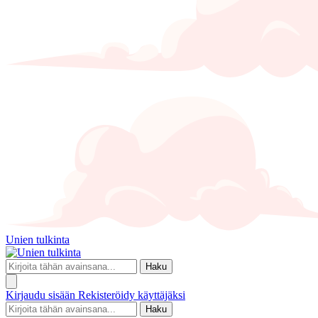
Unien tulkinta
Haku
Kirjaudu sisään
Rekisteröidy käyttäjäksi
Haku