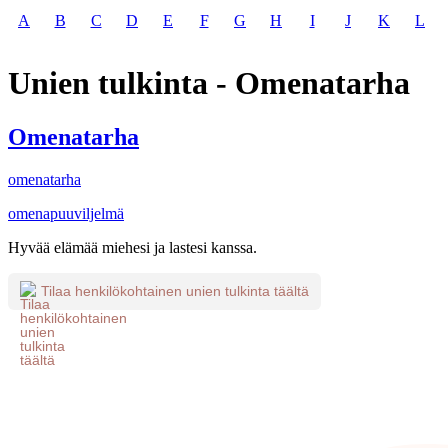
A
B
C
D
E
F
G
H
I
J
K
L
Unien tulkinta - Omenatarha
Omenatarha
omenatarha
omenapuuviljelmä
Hyvää elämää miehesi ja lastesi kanssa.
Tilaa henkilökohtainen unien tulkinta täältä