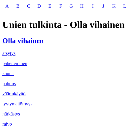
A
B
C
D
E
F
G
H
I
J
K
L
Unien tulkinta - Olla vihainen
Olla vihainen
ärsytys
paheneminen
kauna
pahuus
väärinkäyttö
tyytymättömyys
närkästys
raivo