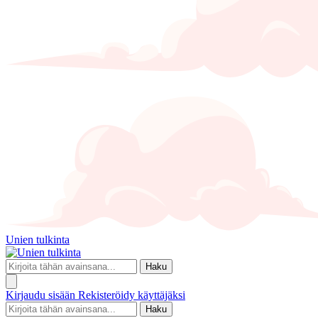
Unien tulkinta
Haku
Kirjaudu sisään
Rekisteröidy käyttäjäksi
Haku