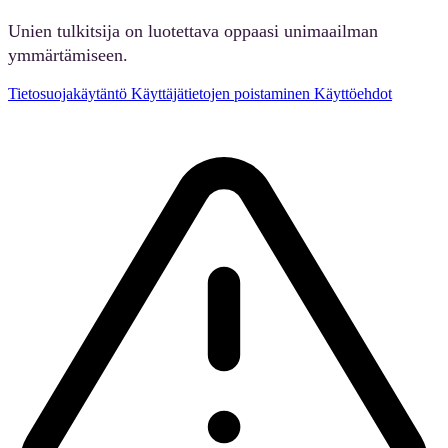
Unien tulkitsija on luotettava oppaasi unimaailman
ymmärtämiseen.
Tietosuojakäytäntö
Käyttäjätietojen poistaminen
Käyttöehdot