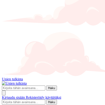
Unien tulkinta
Haku
Kirjaudu sisään
Rekisteröidy käyttäjäksi
Haku