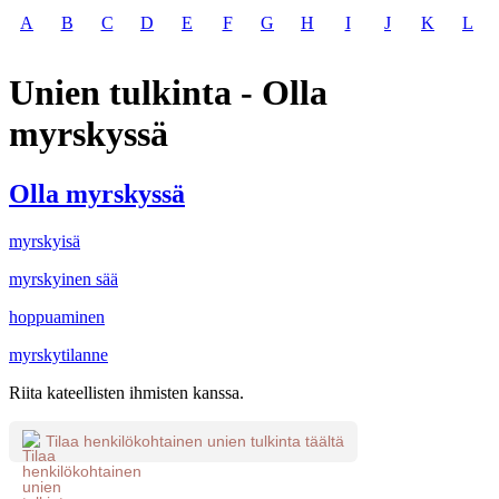
A
B
C
D
E
F
G
H
I
J
K
L
Unien tulkinta - Olla
myrskyssä
Olla myrskyssä
myrskyisä
myrskyinen sää
hoppuaminen
myrskytilanne
Riita kateellisten ihmisten kanssa.
Tilaa henkilökohtainen unien tulkinta täältä