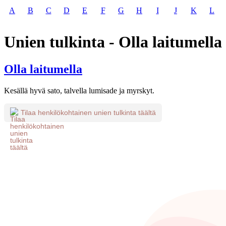
A
B
C
D
E
F
G
H
I
J
K
L
Unien tulkinta - Olla laitumella
Olla laitumella
Kesällä hyvä sato, talvella lumisade ja myrskyt.
Tilaa henkilökohtainen unien tulkinta täältä