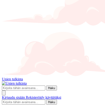
Unien tulkinta
Haku
Kirjaudu sisään
Rekisteröidy käyttäjäksi
Haku