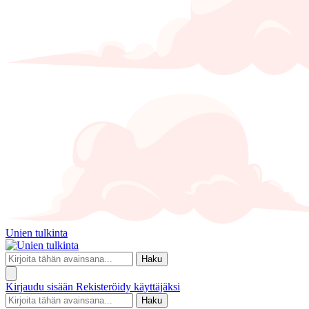
Unien tulkinta
Haku
Kirjaudu sisään
Rekisteröidy käyttäjäksi
Haku