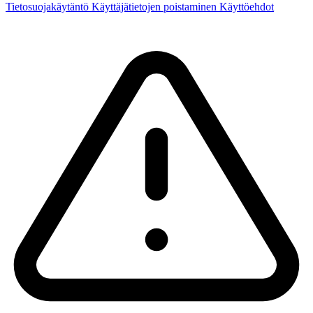
Tietosuojakäytäntö
Käyttäjätietojen poistaminen
Käyttöehdot