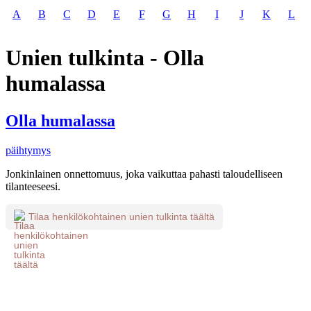
A
B
C
D
E
F
G
H
I
J
K
L
Unien tulkinta - Olla
humalassa
Olla humalassa
päihtymys
Jonkinlainen onnettomuus, joka vaikuttaa pahasti taloudelliseen
tilanteeseesi.
Tilaa henkilökohtainen unien tulkinta täältä