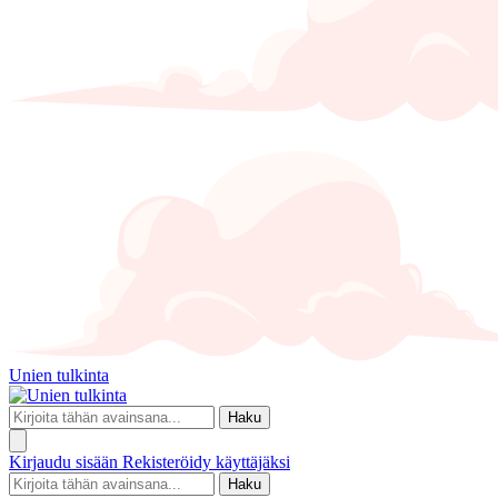
Unien tulkinta
Haku
Kirjaudu sisään
Rekisteröidy käyttäjäksi
Haku