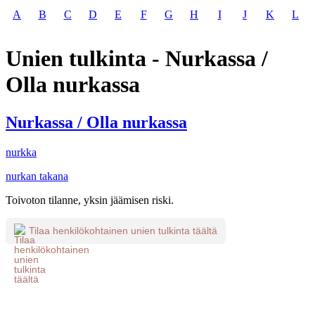
A
B
C
D
E
F
G
H
I
J
K
L
Unien tulkinta - Nurkassa /
Olla nurkassa
Nurkassa / Olla nurkassa
nurkka
nurkan takana
Toivoton tilanne, yksin jäämisen riski.
Tilaa henkilökohtainen unien tulkinta täältä