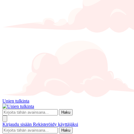
Unien tulkinta
Haku
Kirjaudu sisään
Rekisteröidy käyttäjäksi
Haku