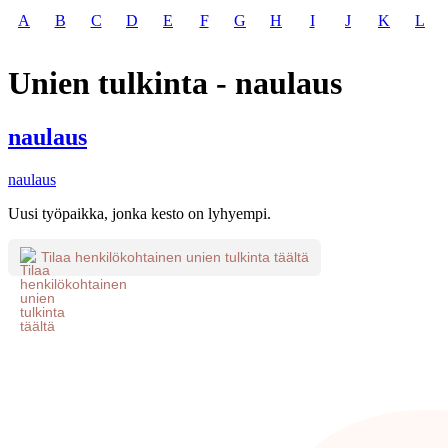
A
B
C
D
E
F
G
H
I
J
K
L
Unien tulkinta - naulaus
naulaus
naulaus
Uusi työpaikka, jonka kesto on lyhyempi.
Tilaa henkilökohtainen unien tulkinta täältä