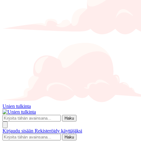
Unien tulkinta
Haku
Kirjaudu sisään
Rekisteröidy käyttäjäksi
Haku