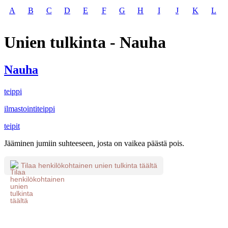
A
B
C
D
E
F
G
H
I
J
K
L
Unien tulkinta - Nauha
Nauha
teippi
ilmastointiteippi
teipit
Jääminen jumiin suhteeseen, josta on vaikea päästä pois.
Tilaa henkilökohtainen unien tulkinta täältä