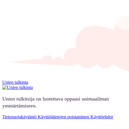
Unien tulkinta
Unien tulkitsija on luotettava oppaasi unimaailman
ymmärtämiseen.
Tietosuojakäytäntö
Käyttäjätietojen poistaminen
Käyttöehdot