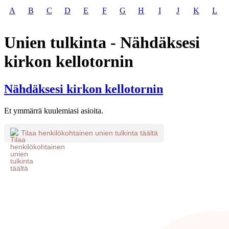
A
B
C
D
E
F
G
H
I
J
K
L
Unien tulkinta - Nähdäksesi
kirkon kellotornin
Nähdäksesi kirkon kellotornin
Et ymmärrä kuulemiasi asioita.
Tilaa henkilökohtainen unien tulkinta täältä