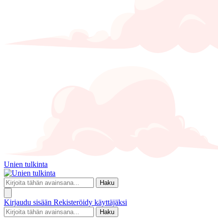
Unien tulkinta
Haku
Kirjaudu sisään
Rekisteröidy käyttäjäksi
Haku