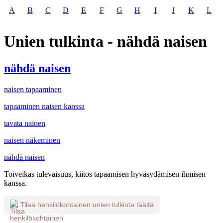
A
B
C
D
E
F
G
H
I
J
K
L
Unien tulkinta - nähdä naisen
nähdä naisen
naisen tapaaminen
tapaaminen naisen kanssa
tavata nainen
naisen näkeminen
nähdä naisen
Toiveikas tulevaisuus, kiitos tapaamisen hyväsydämisen ihmisen
kanssa.
Tilaa henkilökohtainen unien tulkinta täältä