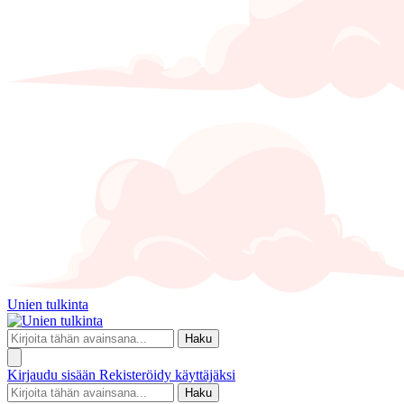
Unien tulkinta
Haku
Kirjaudu sisään
Rekisteröidy käyttäjäksi
Haku