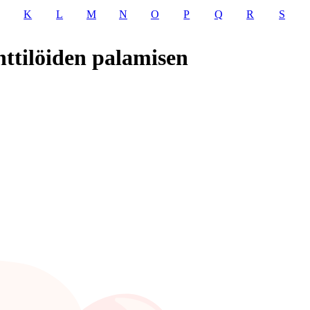
K
L
M
N
O
P
Q
R
S
nttilöiden palamisen