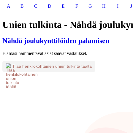
A
B
C
D
E
F
G
H
I
J
Unien tulkinta - Nähdä jouluky
Nähdä joulukynttilöiden palamisen
Elämäsi hämmentävät asiat saavat vastaukset.
Tilaa henkilökohtainen unien tulkinta täältä