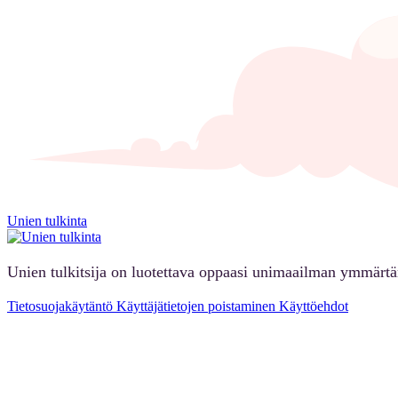
Unien tulkinta
Unien tulkitsija on luotettava oppaasi unimaailman ymmärt
Tietosuojakäytäntö
Käyttäjätietojen poistaminen
Käyttöehdot