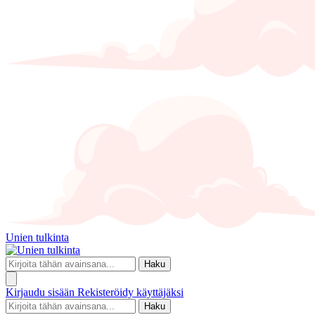
Unien tulkinta
Haku
Kirjaudu sisään
Rekisteröidy käyttäjäksi
Haku