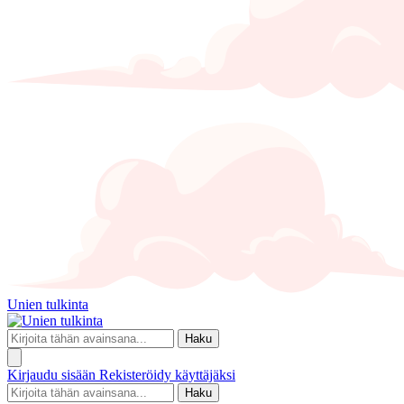
Unien tulkinta
Haku
Kirjaudu sisään
Rekisteröidy käyttäjäksi
Haku