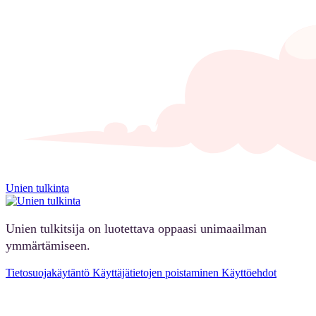
Unien tulkinta
Unien tulkitsija on luotettava oppaasi unimaailman
ymmärtämiseen.
Tietosuojakäytäntö
Käyttäjätietojen poistaminen
Käyttöehdot