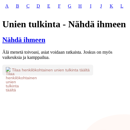
A
B
C
D
E
F
G
H
I
J
K
L
Unien tulkinta - Nähdä ihmeen
Nähdä ihmeen
Älä menetä toivoasi, asiat voidaan ratkaista. Joskus on myös
vaikeuksia ja kamppailua.
Tilaa henkilökohtainen unien tulkinta täältä