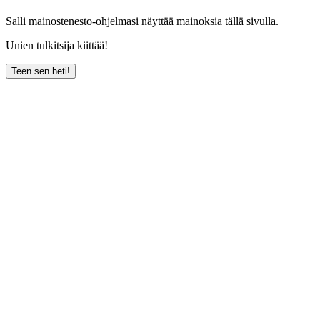
Salli mainostenesto-ohjelmasi näyttää mainoksia tällä sivulla.
Unien tulkitsija kiittää!
Teen sen heti!