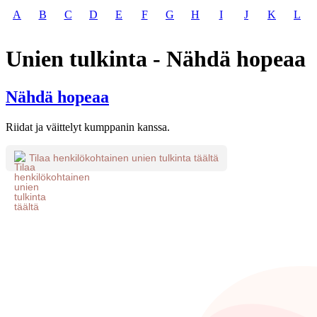
A
B
C
D
E
F
G
H
I
J
K
L
Unien tulkinta - Nähdä hopeaa
Nähdä hopeaa
Riidat ja väittelyt kumppanin kanssa.
Tilaa henkilökohtainen unien tulkinta täältä