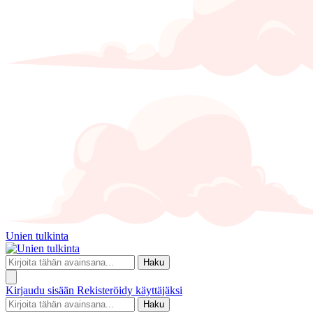
Unien tulkinta
Haku
Kirjaudu sisään
Rekisteröidy käyttäjäksi
Haku