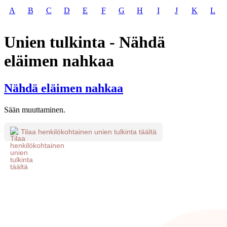
A
B
C
D
E
F
G
H
I
J
K
L
Unien tulkinta - Nähdä
eläimen nahkaa
Nähdä eläimen nahkaa
Sään muuttaminen.
Tilaa henkilökohtainen unien tulkinta täältä