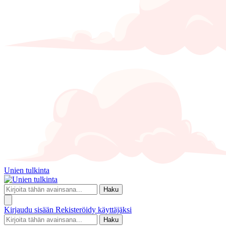
Unien tulkinta
Haku
Kirjaudu sisään
Rekisteröidy käyttäjäksi
Haku