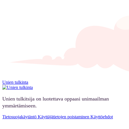
Unien tulkinta
Unien tulkitsija on luotettava oppaasi unimaailman
ymmärtämiseen.
Tietosuojakäytäntö
Käyttäjätietojen poistaminen
Käyttöehdot