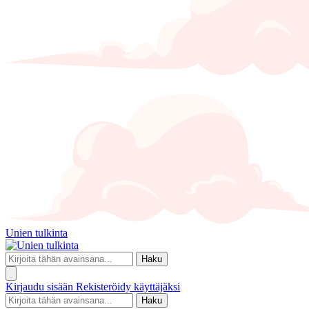
Unien tulkinta
Haku
Kirjaudu sisään
Rekisteröidy käyttäjäksi
Haku