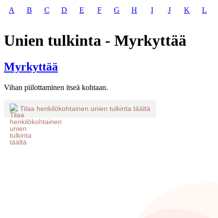
A
B
C
D
E
F
G
H
I
J
K
L
Unien tulkinta - Myrkyttää
Myrkyttää
Vihan piilottaminen itseä kohtaan.
Tilaa henkilökohtainen unien tulkinta täältä