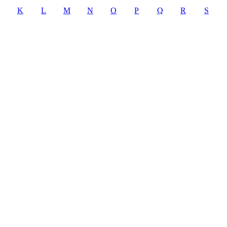
K
L
M
N
O
P
Q
R
S