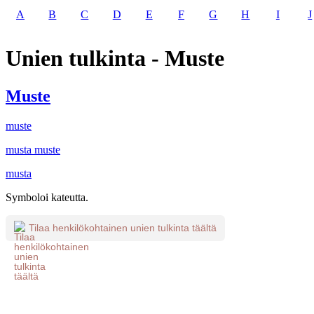
A
B
C
D
E
F
G
H
I
J
Unien tulkinta - Muste
Muste
muste
musta muste
musta
Symboloi kateutta.
Tilaa henkilökohtainen unien tulkinta täältä