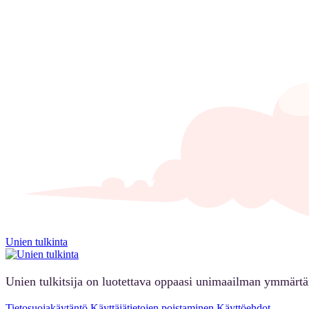
Unien tulkinta
Unien tulkitsija on luotettava oppaasi unimaailman ymmärt
Tietosuojakäytäntö
Käyttäjätietojen poistaminen
Käyttöehdot