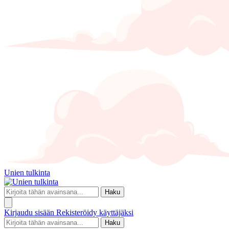
Unien tulkinta
Haku
Kirjaudu sisään
Rekisteröidy käyttäjäksi
Haku