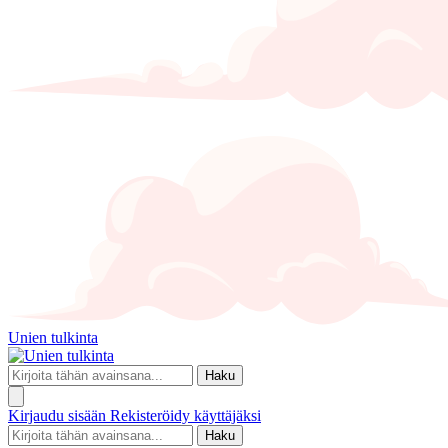
Unien tulkinta
Haku
Kirjaudu sisään
Rekisteröidy käyttäjäksi
Haku