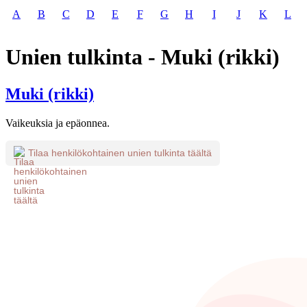
A
B
C
D
E
F
G
H
I
J
K
L
Unien tulkinta - Muki (rikki)
Muki (rikki)
Vaikeuksia ja epäonnea.
Tilaa henkilökohtainen unien tulkinta täältä