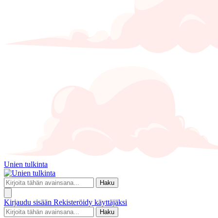
Unien tulkinta
Haku
Kirjaudu sisään
Rekisteröidy käyttäjäksi
Haku