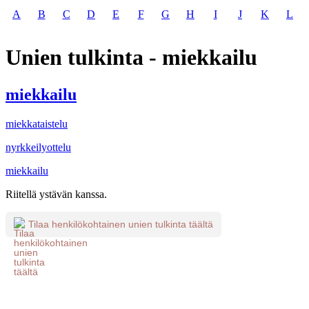
A
B
C
D
E
F
G
H
I
J
K
L
Unien tulkinta - miekkailu
miekkailu
miekkataistelu
nyrkkeilyottelu
miekkailu
Riitellä ystävän kanssa.
Tilaa henkilökohtainen unien tulkinta täältä