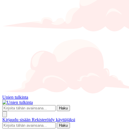
Unien tulkinta
Haku
Kirjaudu sisään
Rekisteröidy käyttäjäksi
Haku