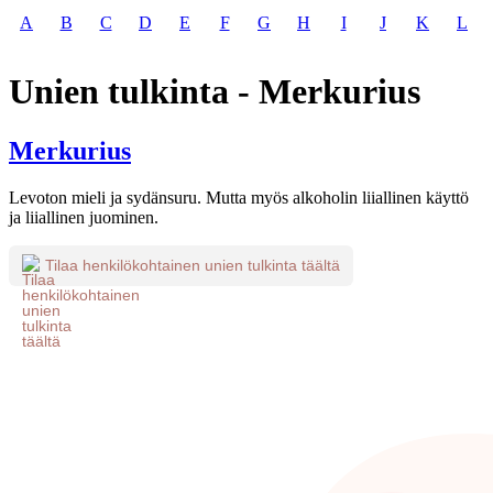
A
B
C
D
E
F
G
H
I
J
K
L
Unien tulkinta - Merkurius
Merkurius
Levoton mieli ja sydänsuru. Mutta myös alkoholin liiallinen käyttö
ja liiallinen juominen.
Tilaa henkilökohtainen unien tulkinta täältä