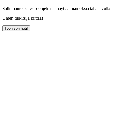
Salli mainostenesto-ohjelmasi näyttää mainoksia tällä sivulla.
Unien tulkitsija kiittää!
Teen sen heti!