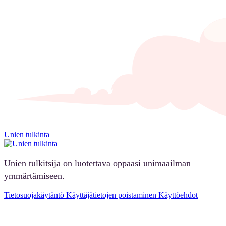
Unien tulkinta
Unien tulkitsija on luotettava oppaasi unimaailman
ymmärtämiseen.
Tietosuojakäytäntö
Käyttäjätietojen poistaminen
Käyttöehdot