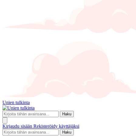
Unien tulkinta
Haku
Kirjaudu sisään
Rekisteröidy käyttäjäksi
Haku