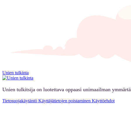
Unien tulkinta
Unien tulkitsija on luotettava oppaasi unimaailman ymmärt
Tietosuojakäytäntö
Käyttäjätietojen poistaminen
Käyttöehdot