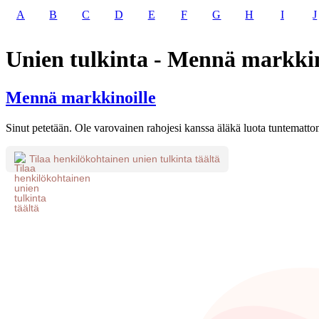
A
B
C
D
E
F
G
H
I
J
Unien tulkinta - Mennä markkin
Mennä markkinoille
Sinut petetään. Ole varovainen rahojesi kanssa äläkä luota tuntematto
Tilaa henkilökohtainen unien tulkinta täältä