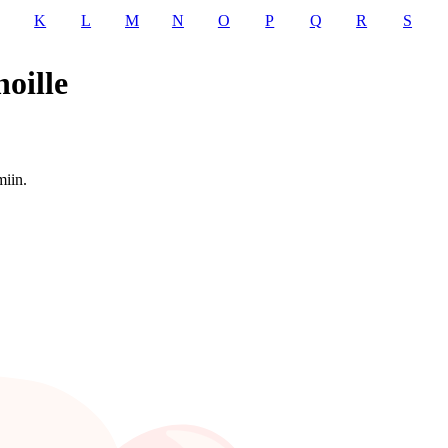
K
L
M
N
O
P
Q
R
S
oille
miin.