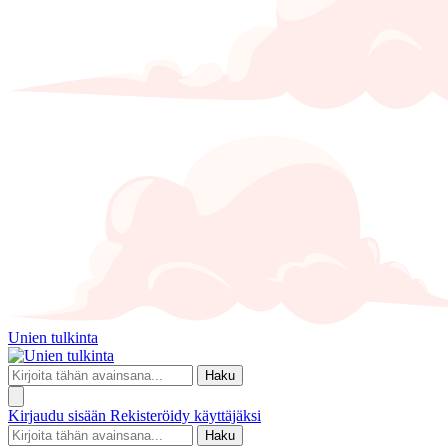
Unien tulkinta
Haku
Kirjaudu sisään
Rekisteröidy käyttäjäksi
Haku