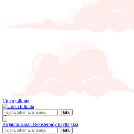
Unien tulkinta
Haku
Kirjaudu sisään
Rekisteröidy käyttäjäksi
Haku