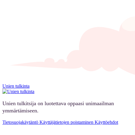
Unien tulkinta
Unien tulkitsija on luotettava oppaasi unimaailman
ymmärtämiseen.
Tietosuojakäytäntö
Käyttäjätietojen poistaminen
Käyttöehdot