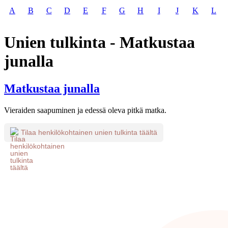
A
B
C
D
E
F
G
H
I
J
K
L
Unien tulkinta - Matkustaa
junalla
Matkustaa junalla
Vieraiden saapuminen ja edessä oleva pitkä matka.
Tilaa henkilökohtainen unien tulkinta täältä