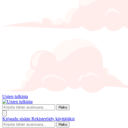
Unien tulkinta
Haku
Kirjaudu sisään
Rekisteröidy käyttäjäksi
Haku