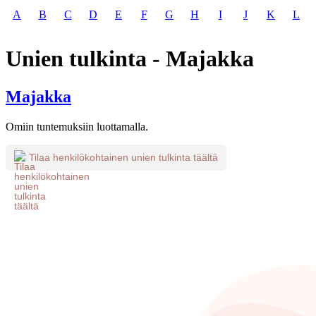
A
B
C
D
E
F
G
H
I
J
K
L
Unien tulkinta - Majakka
Majakka
Omiin tuntemuksiin luottamalla.
Tilaa henkilökohtainen unien tulkinta täältä