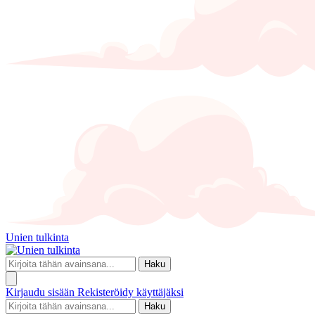
Unien tulkinta
Haku
Kirjaudu sisään
Rekisteröidy käyttäjäksi
Haku