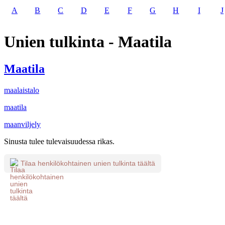
A
B
C
D
E
F
G
H
I
J
Unien tulkinta - Maatila
Maatila
maalaistalo
maatila
maanviljely
Sinusta tulee tulevaisuudessa rikas.
Tilaa henkilökohtainen unien tulkinta täältä