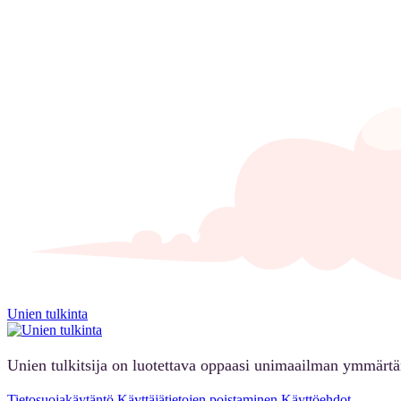
Unien tulkinta
Unien tulkitsija on luotettava oppaasi unimaailman ymmärt
Tietosuojakäytäntö
Käyttäjätietojen poistaminen
Käyttöehdot