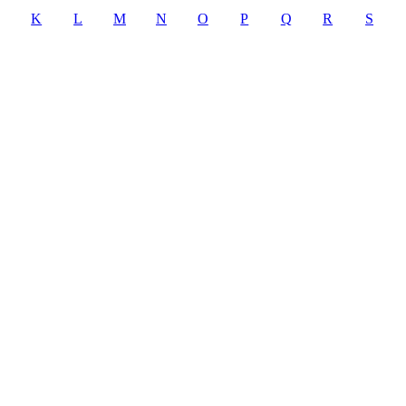
K
L
M
N
O
P
Q
R
S