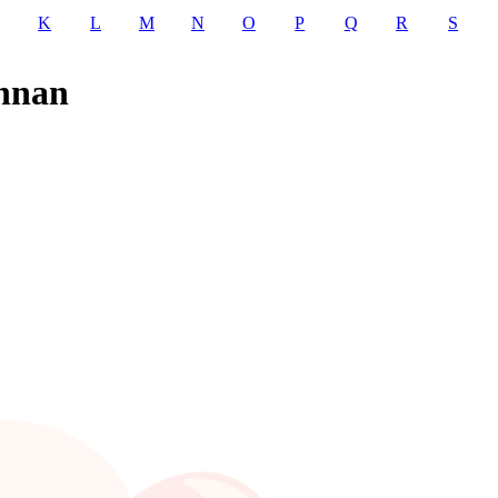
K
L
M
N
O
P
Q
R
S
unnan