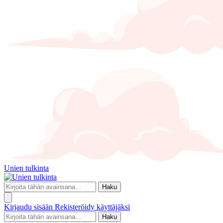
Unien tulkinta
Haku
Kirjaudu sisään
Rekisteröidy käyttäjäksi
Haku