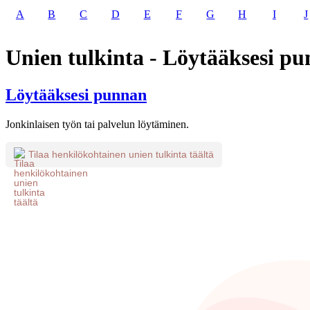
A
B
C
D
E
F
G
H
I
J
Unien tulkinta - Löytääksesi p
Löytääksesi punnan
Jonkinlaisen työn tai palvelun löytäminen.
Tilaa henkilökohtainen unien tulkinta täältä