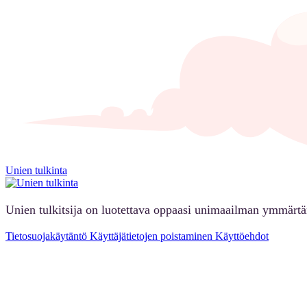
Unien tulkinta
Unien tulkitsija on luotettava oppaasi unimaailman ymmärt
Tietosuojakäytäntö
Käyttäjätietojen poistaminen
Käyttöehdot