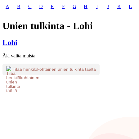
A
B
C
D
E
F
G
H
I
J
K
L
Unien tulkinta - Lohi
Lohi
Älä valita muista.
Tilaa henkilökohtainen unien tulkinta täältä