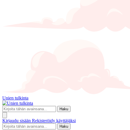
Unien tulkinta
Haku
Kirjaudu sisään
Rekisteröidy käyttäjäksi
Haku