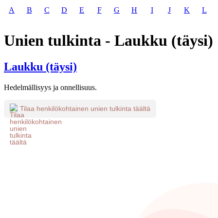
A
B
C
D
E
F
G
H
I
J
K
L
Unien tulkinta - Laukku (täysi)
Laukku (täysi)
Hedelmällisyys ja onnellisuus.
Tilaa henkilökohtainen unien tulkinta täältä