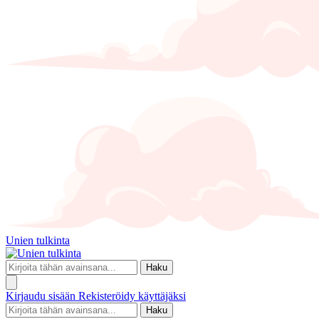
Unien tulkinta
Haku
Kirjaudu sisään
Rekisteröidy käyttäjäksi
Haku