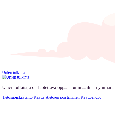
Unien tulkinta
Unien tulkitsija on luotettava oppaasi unimaailman ymmärt
Tietosuojakäytäntö
Käyttäjätietojen poistaminen
Käyttöehdot