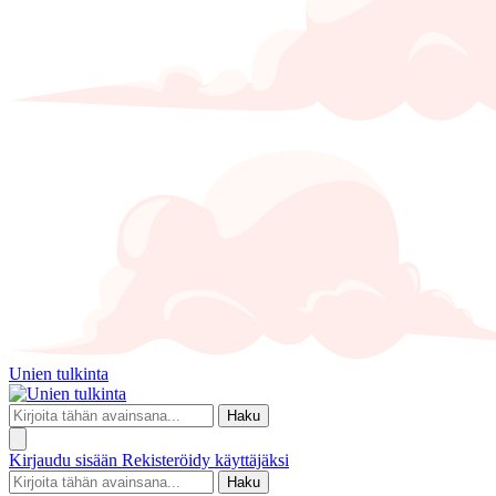
Unien tulkinta
Haku
Kirjaudu sisään
Rekisteröidy käyttäjäksi
Haku