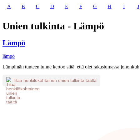
A
B
C
D
E
F
G
H
I
J
Unien tulkinta - Lämpö
Lämpö
lämpö
Lämpimän tunteen tunne kertoo siitä, että olet rakastumassa johonkuh
Tilaa henkilökohtainen unien tulkinta täältä