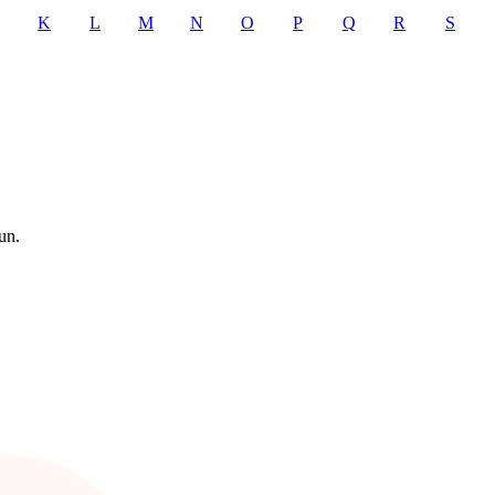
K
L
M
N
O
P
Q
R
S
un.