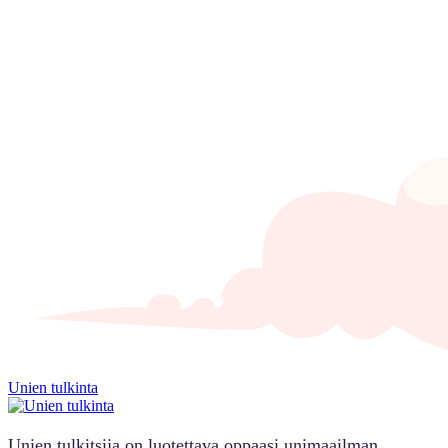
Unien tulkinta
Unien tulkitsija on luotettava oppaasi unimaailman