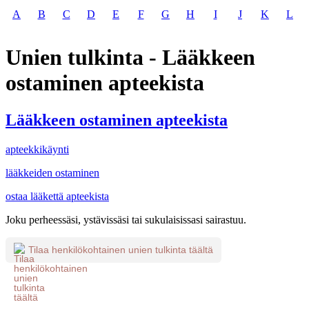
A
B
C
D
E
F
G
H
I
J
K
L
Unien tulkinta - Lääkkeen
ostaminen apteekista
Lääkkeen ostaminen apteekista
apteekkikäynti
lääkkeiden ostaminen
ostaa lääkettä apteekista
Joku perheessäsi, ystävissäsi tai sukulaisissasi sairastuu.
Tilaa henkilökohtainen unien tulkinta täältä