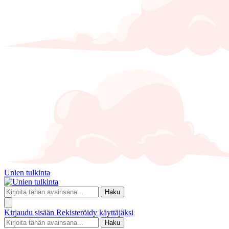
Unien tulkinta
Haku
Kirjaudu sisään
Rekisteröidy käyttäjäksi
Haku