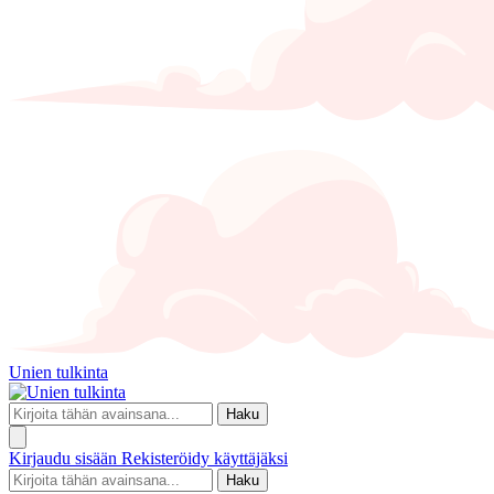
Unien tulkinta
Haku
Kirjaudu sisään
Rekisteröidy käyttäjäksi
Haku