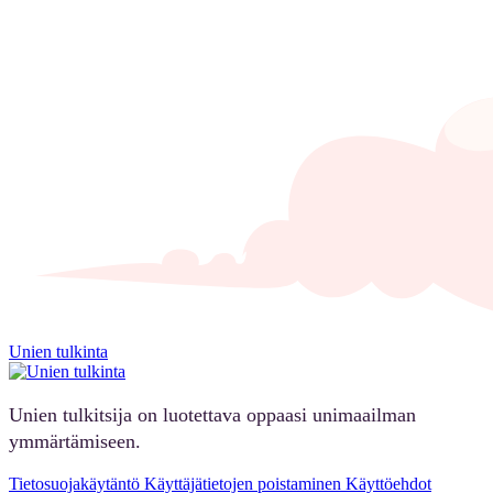
Unien tulkinta
Unien tulkitsija on luotettava oppaasi unimaailman
ymmärtämiseen.
Tietosuojakäytäntö
Käyttäjätietojen poistaminen
Käyttöehdot