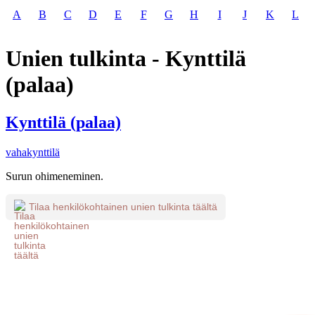
A
B
C
D
E
F
G
H
I
J
K
L
Unien tulkinta - Kynttilä
(palaa)
Kynttilä (palaa)
vahakynttilä
Surun ohimeneminen.
Tilaa henkilökohtainen unien tulkinta täältä