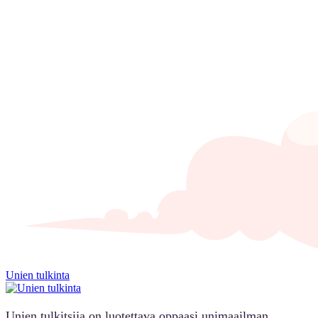
Unien tulkinta
Unien tulkitsija on luotettava oppaasi unimaailman