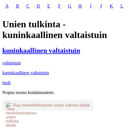
A
B
C
D
E
F
G
H
I
J
K
L
Unien tulkinta -
kuninkaallinen valtaistuin
kuninkaallinen valtaistuin
valtaistuin
kuninkaallinen valtaistuin
tuoli
Nopea nousu kuuluisuuteen.
Tilaa henkilökohtainen unien tulkinta täältä