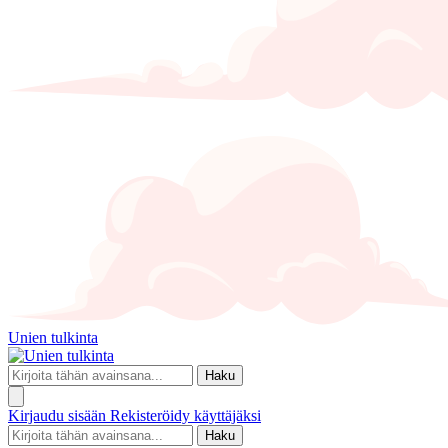
Unien tulkinta
Haku
Kirjaudu sisään
Rekisteröidy käyttäjäksi
Haku