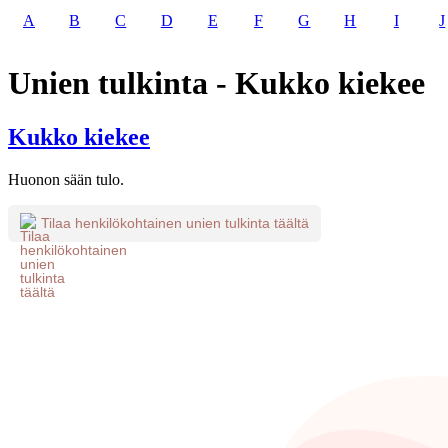
A
B
C
D
E
F
G
H
I
J
Unien tulkinta - Kukko kiekee
Kukko kiekee
Huonon sään tulo.
Tilaa henkilökohtainen unien tulkinta täältä