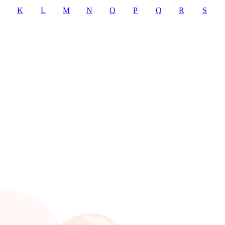
K
L
M
N
O
P
Q
R
S