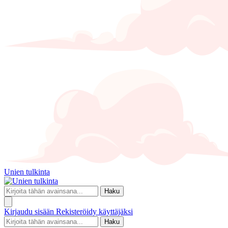
Unien tulkinta
Haku
Kirjaudu sisään
Rekisteröidy käyttäjäksi
Haku