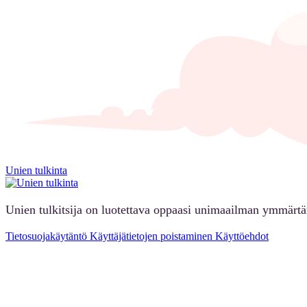
Unien tulkinta
Unien tulkitsija on luotettava oppaasi unimaailman ymmärt
Tietosuojakäytäntö
Käyttäjätietojen poistaminen
Käyttöehdot