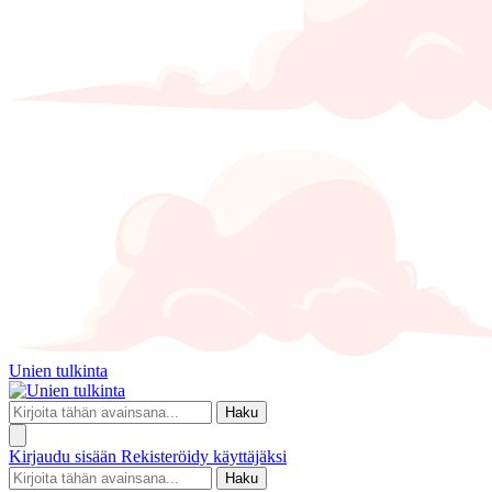
Unien tulkinta
Haku
Kirjaudu sisään
Rekisteröidy käyttäjäksi
Haku