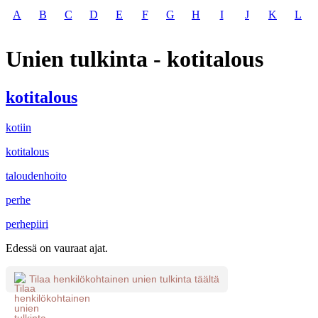
A
B
C
D
E
F
G
H
I
J
K
L
Unien tulkinta - kotitalous
kotitalous
kotiin
kotitalous
taloudenhoito
perhe
perhepiiri
Edessä on vauraat ajat.
Tilaa henkilökohtainen unien tulkinta täältä