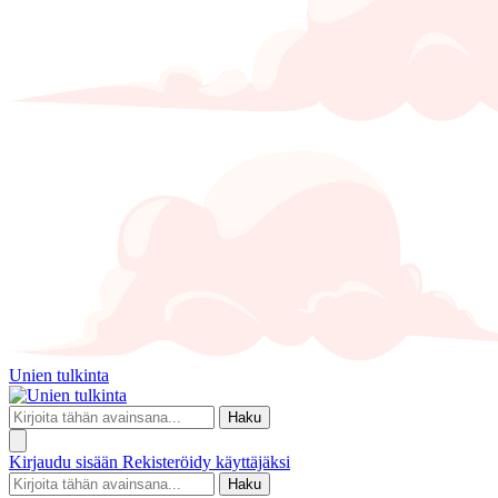
Unien tulkinta
Haku
Kirjaudu sisään
Rekisteröidy käyttäjäksi
Haku