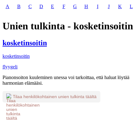
A
B
C
D
E
F
G
H
I
J
K
L
Unien tulkinta - kosketinsoitin
kosketinsoitin
kosketinsoitin
flyygeli
Pianonsoiton kuuleminen unessa voi tarkoittaa, että haluat löytää
harmonian elämääsi.
Tilaa henkilökohtainen unien tulkinta täältä