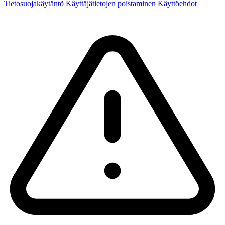
Tietosuojakäytäntö
Käyttäjätietojen poistaminen
Käyttöehdot