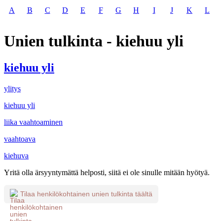
A
B
C
D
E
F
G
H
I
J
K
L
Unien tulkinta - kiehuu yli
kiehuu yli
ylitys
kiehuu yli
liika vaahtoaminen
vaahtoava
kiehuva
Yritä olla ärsyyntymättä helposti, siitä ei ole sinulle mitään hyötyä.
Tilaa henkilökohtainen unien tulkinta täältä