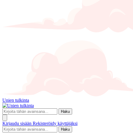
Unien tulkinta
Haku
Kirjaudu sisään
Rekisteröidy käyttäjäksi
Haku