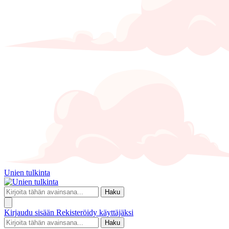
Unien tulkinta
Haku
Kirjaudu sisään
Rekisteröidy käyttäjäksi
Haku