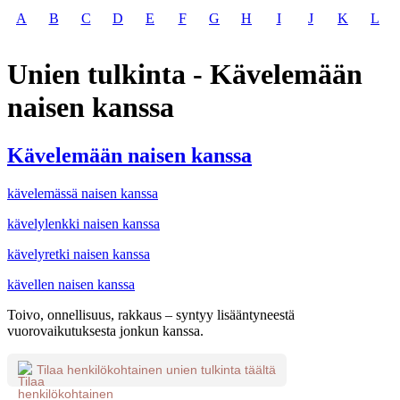
A
B
C
D
E
F
G
H
I
J
K
L
Unien tulkinta - Kävelemään
naisen kanssa
Kävelemään naisen kanssa
kävelemässä naisen kanssa
kävelylenkki naisen kanssa
kävelyretki naisen kanssa
kävellen naisen kanssa
Toivo, onnellisuus, rakkaus – syntyy lisääntyneestä
vuorovaikutuksesta jonkun kanssa.
Tilaa henkilökohtainen unien tulkinta täältä