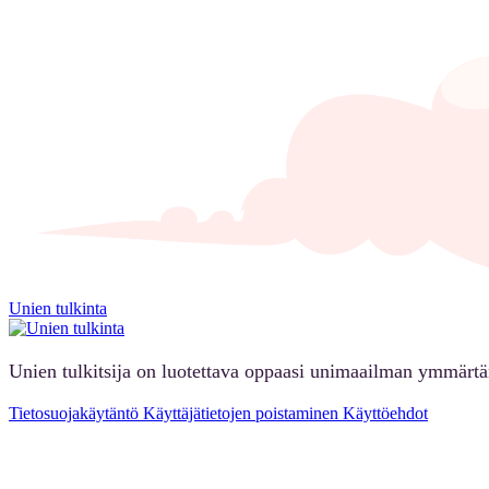
Unien tulkinta
Unien tulkitsija on luotettava oppaasi unimaailman ymmärt
Tietosuojakäytäntö
Käyttäjätietojen poistaminen
Käyttöehdot