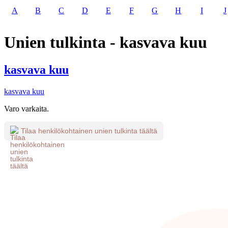
A
B
C
D
E
F
G
H
I
J
Unien tulkinta - kasvava kuu
kasvava kuu
kasvava kuu
Varo varkaita.
Tilaa henkilökohtainen unien tulkinta täältä