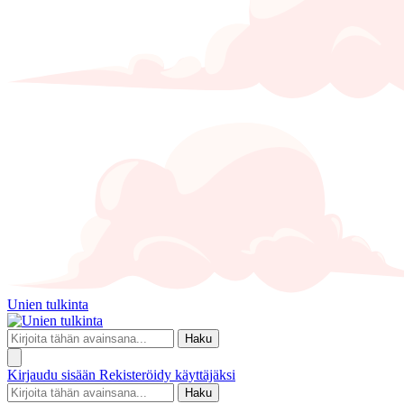
Unien tulkinta
Haku
Kirjaudu sisään
Rekisteröidy käyttäjäksi
Haku