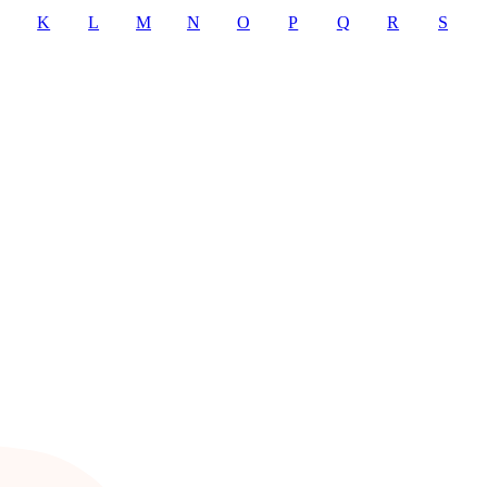
K
L
M
N
O
P
Q
R
S