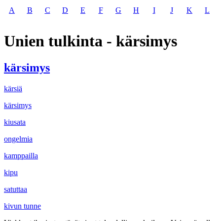
A
B
C
D
E
F
G
H
I
J
K
L
Unien tulkinta - kärsimys
kärsimys
kärsiä
kärsimys
kiusata
ongelmia
kamppailla
kipu
satuttaa
kivun tunne