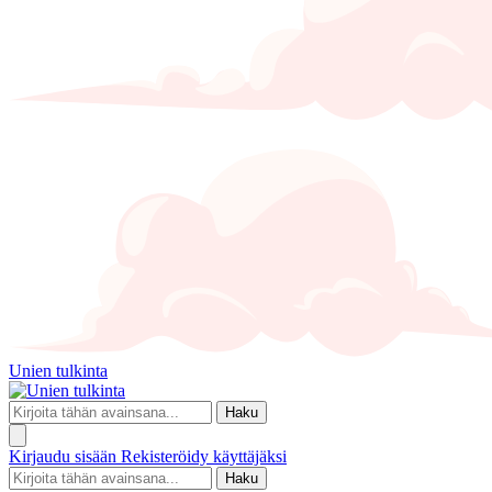
Unien tulkinta
Haku
Kirjaudu sisään
Rekisteröidy käyttäjäksi
Haku