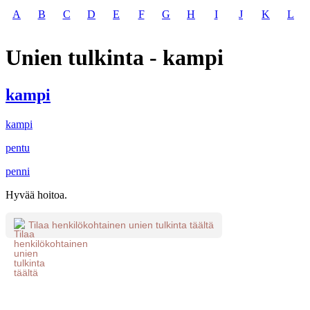
A
B
C
D
E
F
G
H
I
J
K
L
Unien tulkinta - kampi
kampi
kampi
pentu
penni
Hyvää hoitoa.
Tilaa henkilökohtainen unien tulkinta täältä