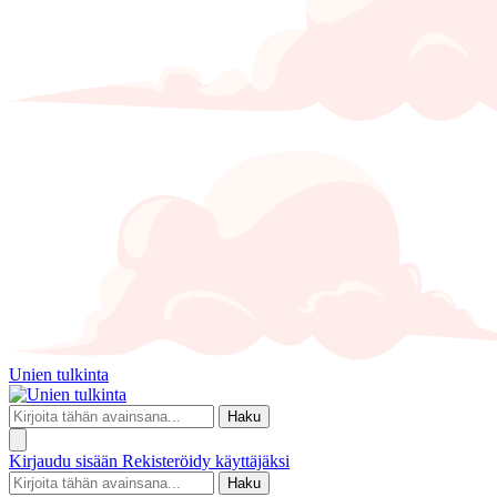
Unien tulkinta
Haku
Kirjaudu sisään
Rekisteröidy käyttäjäksi
Haku