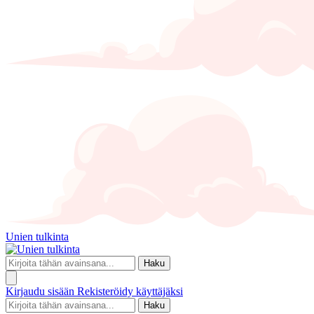
Unien tulkinta
Haku
Kirjaudu sisään
Rekisteröidy käyttäjäksi
Haku