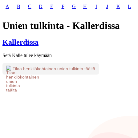
A
B
C
D
E
F
G
H
I
J
K
L
Unien tulkinta - Kallerdissa
Kallerdissa
Setä Kalle tulee käymään
Tilaa henkilökohtainen unien tulkinta täältä