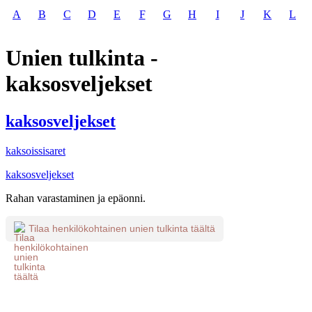
A
B
C
D
E
F
G
H
I
J
K
L
Unien tulkinta -
kaksosveljekset
kaksosveljekset
kaksoissisaret
kaksosveljekset
Rahan varastaminen ja epäonni.
Tilaa henkilökohtainen unien tulkinta täältä