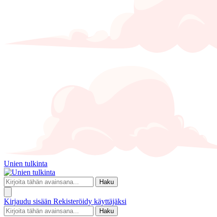
Unien tulkinta
Haku
Kirjaudu sisään
Rekisteröidy käyttäjäksi
Haku