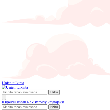
Unien tulkinta
Haku
Kirjaudu sisään
Rekisteröidy käyttäjäksi
Haku