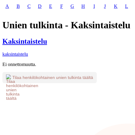
A
B
C
D
E
F
G
H
I
J
K
L
Unien tulkinta - Kaksintaistelu
Kaksintaistelu
kaksintaistelu
Ei onnettomuutta.
Tilaa henkilökohtainen unien tulkinta täältä