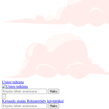
Unien tulkinta
Haku
Kirjaudu sisään
Rekisteröidy käyttäjäksi
Haku