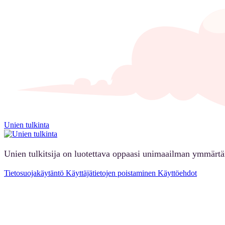
Unien tulkinta
Unien tulkitsija on luotettava oppaasi unimaailman ymmärt
Tietosuojakäytäntö
Käyttäjätietojen poistaminen
Käyttöehdot