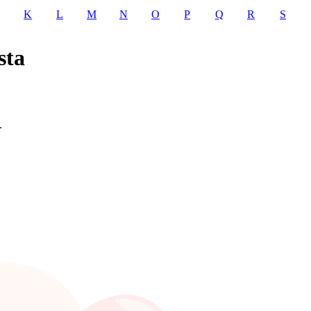
K
L
M
N
O
P
Q
R
S
sta
.