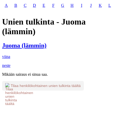
A
B
C
D
E
F
G
H
I
J
K
L
Unien tulkinta - Juoma
(lämmin)
Juoma (lämmin)
viina
neste
Mikään sairaus ei sinua saa.
Tilaa henkilökohtainen unien tulkinta täältä