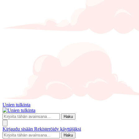
Unien tulkinta
Haku
Kirjaudu sisään
Rekisteröidy käyttäjäksi
Haku