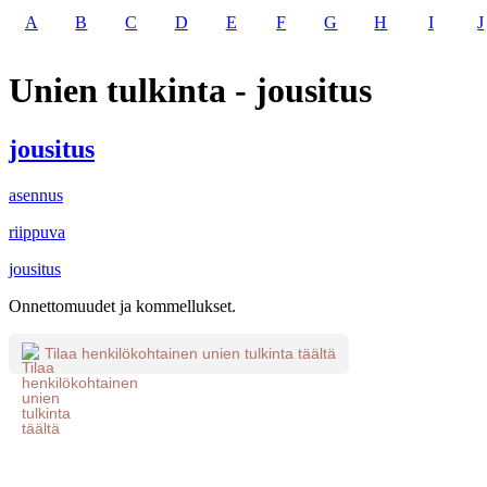
A
B
C
D
E
F
G
H
I
J
Unien tulkinta - jousitus
jousitus
asennus
riippuva
jousitus
Onnettomuudet ja kommellukset.
Tilaa henkilökohtainen unien tulkinta täältä