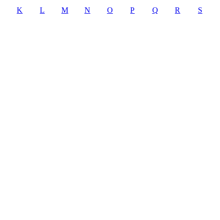
K
L
M
N
O
P
Q
R
S