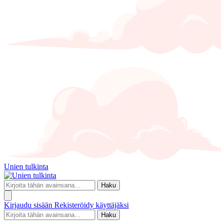
Unien tulkinta
Haku
Kirjaudu sisään
Rekisteröidy käyttäjäksi
Haku