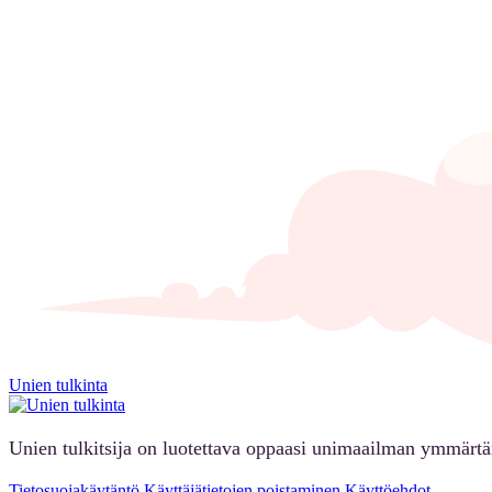
Unien tulkinta
Unien tulkitsija on luotettava oppaasi unimaailman ymmärt
Tietosuojakäytäntö
Käyttäjätietojen poistaminen
Käyttöehdot