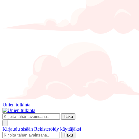
Unien tulkinta
Haku
Kirjaudu sisään
Rekisteröidy käyttäjäksi
Haku