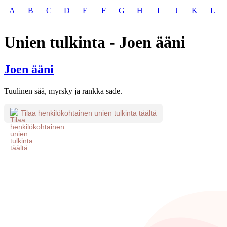
A
B
C
D
E
F
G
H
I
J
K
L
Unien tulkinta - Joen ääni
Joen ääni
Tuulinen sää, myrsky ja rankka sade.
Tilaa henkilökohtainen unien tulkinta täältä