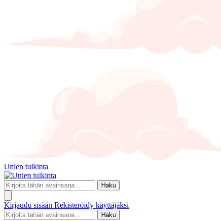
Unien tulkinta
Haku
Kirjaudu sisään
Rekisteröidy käyttäjäksi
Haku