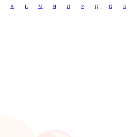
K
L
M
N
O
P
Q
R
S