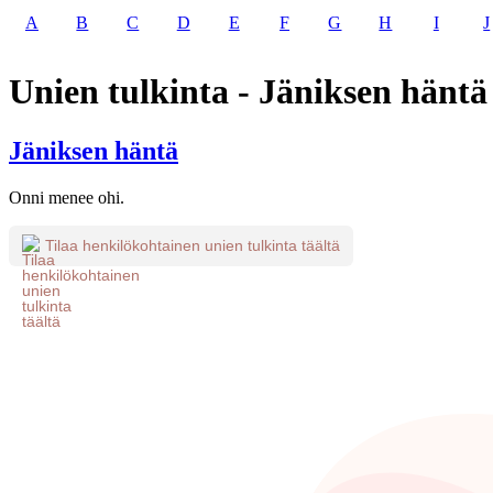
A
B
C
D
E
F
G
H
I
J
Unien tulkinta - Jäniksen häntä
Jäniksen häntä
Onni menee ohi.
Tilaa henkilökohtainen unien tulkinta täältä