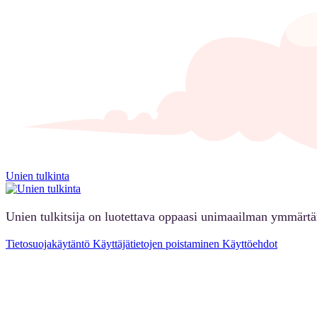
Unien tulkinta
Unien tulkitsija on luotettava oppaasi unimaailman ymmärt
Tietosuojakäytäntö
Käyttäjätietojen poistaminen
Käyttöehdot