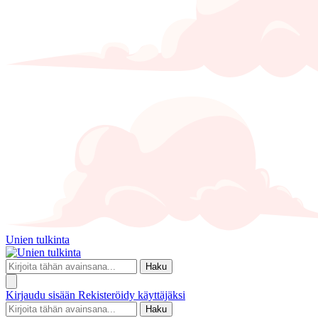
Unien tulkinta
Haku
Kirjaudu sisään
Rekisteröidy käyttäjäksi
Haku