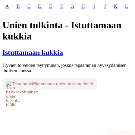
A
B
C
D
E
F
G
H
I
J
K
L
Unien tulkinta - Istuttamaan
kukkia
Istuttamaan kukkia
Hyvien toiveiden täyttyminen, joskus tapaaminen hyväsydämisen
ihmisen kanssa.
Tilaa henkilökohtainen unien tulkinta täältä