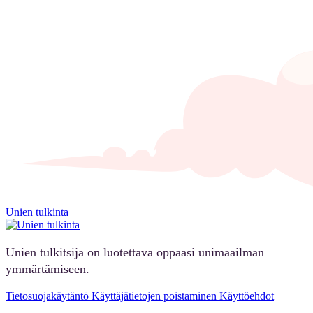
Unien tulkinta
Unien tulkitsija on luotettava oppaasi unimaailman
ymmärtämiseen.
Tietosuojakäytäntö
Käyttäjätietojen poistaminen
Käyttöehdot